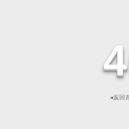
4
◂返回