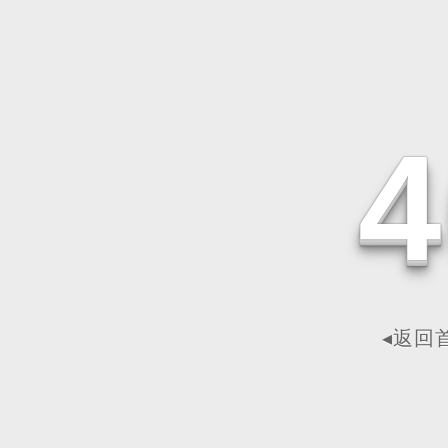
4
◂返回